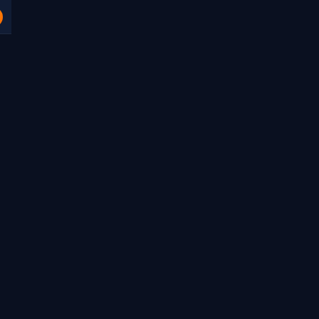
充满惊喜与收获。🧧
2026世界杯激情开赛，全球球迷共同见证每一场精彩