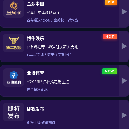
VIP
金沙中国
▶
✅澳门实体赌场直连
首存赠送 100%，出款快，返水高
HOT
博牛娱乐
▶
✅老牌推荐 
🎁注册送新人大礼
13年老品牌大额无忧保驾护航
NEW
亚博体育
▶
✅2026世界杯指定投注点
体育投注首选
即将发布
▶
即将上线 敬请期待！